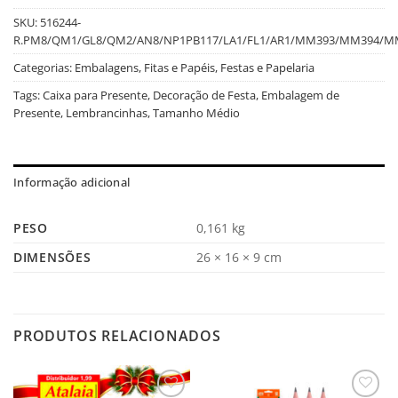
SKU:
516244-
R.PM8/QM1/GL8/QM2/AN8/NP1PB117/LA1/FL1/AR1/MM393/MM394/M
Categorias:
Embalagens, Fitas e Papéis
,
Festas e Papelaria
Tags:
Caixa para Presente
,
Decoração de Festa
,
Embalagem de
Presente
,
Lembrancinhas
,
Tamanho Médio
Informação adicional
PESO
0,161 kg
DIMENSÕES
26 × 16 × 9 cm
PRODUTOS RELACIONADOS