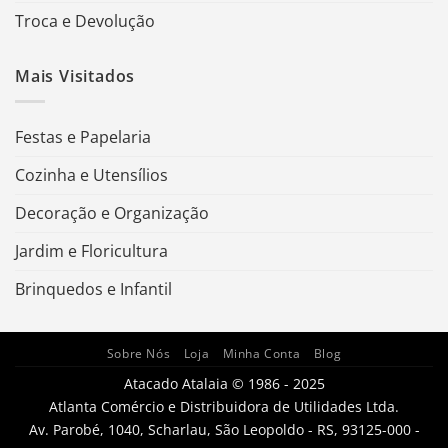
Troca e Devolução
Mais Visitados
Festas e Papelaria
Cozinha e Utensílios
Decoração e Organização
Jardim e Floricultura
Brinquedos e Infantil
Sobre Nós
Loja
Minha Conta
Blog
Atacado Atalaia © 1986 - 2025
Atlanta Comércio e Distribuidora de Utilidades Ltda.
Av. Parobé, 1040, Scharlau, São Leopoldo - RS, 93125-000 -