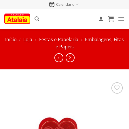
Pular
Calendário
para
o
conteúdo
Início
/
Loja
/
Festas e Papelaria
/
Embalagens, Fitas
e Papéis
Salvar
na
Lista