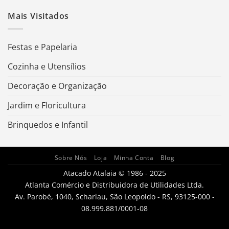
Mais Visitados
Festas e Papelaria
Cozinha e Utensílios
Decoração e Organização
Jardim e Floricultura
Brinquedos e Infantil
Sobre Nós
Loja
Minha Conta
Blog
Atacado Atalaia © 1986 - 2025
Atlanta Comércio e Distribuidora de Utilidades Ltda.
Av. Parobé, 1040, Scharlau, São Leopoldo - RS, 93125-000 -
08.999.881/0001-08