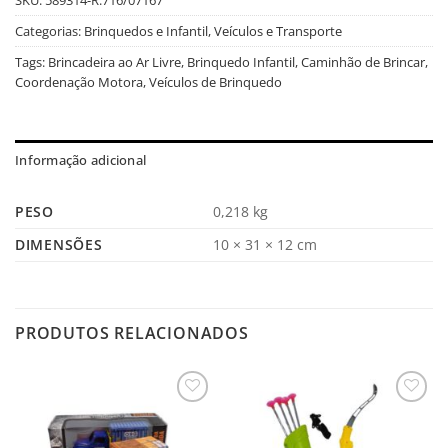
Categorias:
Brinquedos e Infantil
,
Veículos e Transporte
Tags:
Brincadeira ao Ar Livre
,
Brinquedo Infantil
,
Caminhão de Brincar
,
Coordenação Motora
,
Veículos de Brinquedo
Informação adicional
PESO
0,218 kg
DIMENSÕES
10 × 31 × 12 cm
PRODUTOS RELACIONADOS
Salvar
Salvar
na
na
Lista
Lista