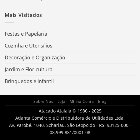
Mais Visitados
Festas e Papelaria
Cozinha e Utensílios
Decoração e Organização
Jardim e Floricultura
Brinquedos e Infantil
Sobre Nós
Loja
Minha Conta
Blog
Atacado Atalaia © 1986 - 2025
Atlanta Comércio e Distribuidora de Utilidades Ltda.
Av. Parobé, 1040, Scharlau, São Leopoldo - RS, 93125-000 -
08.999.881/0001-08