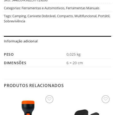
Categorias:
Ferramentas e Automotivos
,
Ferramentas Manuais
Tags:
Camping
,
Canivete Dobrável
,
Compacto
,
Multifuncional
,
Portátil
,
Sobrevivência
Informação adicional
PESO
0,025 kg
DIMENSÕES
6 × 20 cm
PRODUTOS RELACIONADOS
Salvar
Salvar
na
na
Lista
Lista