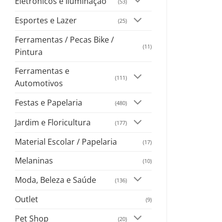
Eletrônicos e Iluminação
(53)
Esportes e Lazer
(25)
Ferramentas / Pecas Bike /
(11)
Pintura
Ferramentas e
(111)
Automotivos
Festas e Papelaria
(480)
Jardim e Floricultura
(177)
Material Escolar / Papelaria
(17)
Melaninas
(10)
Moda, Beleza e Saúde
(136)
Outlet
(9)
Pet Shop
(20)