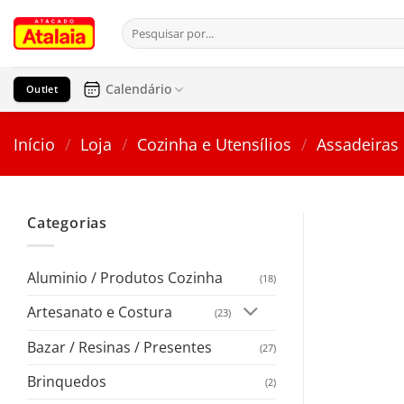
Pular
Pesquisar
para
por:
o
conteúdo
Calendário
Outlet
Início
/
Loja
/
Cozinha e Utensílios
/
Assadeiras
Categorias
Aluminio / Produtos Cozinha
(18)
Artesanato e Costura
(23)
Bazar / Resinas / Presentes
(27)
Brinquedos
(2)