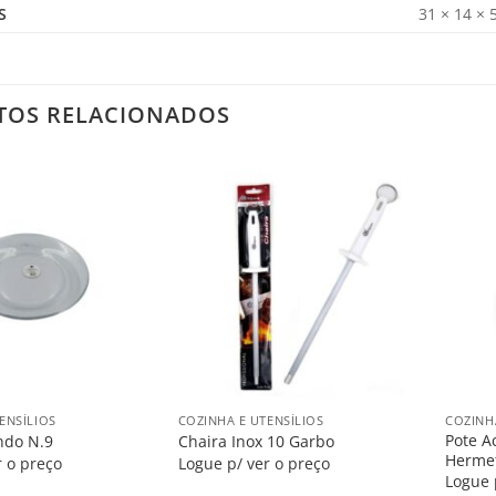
S
31 × 14 × 
TOS RELACIONADOS
Salvar
Salvar
na
na
Lista
Lista
+
+
ENSÍLIOS
COZINHA E UTENSÍLIOS
COZINH
Pote A
ndo N.9
Chaira Inox 10 Garbo
Hermet
r o preço
Logue p/ ver o preço
Logue 