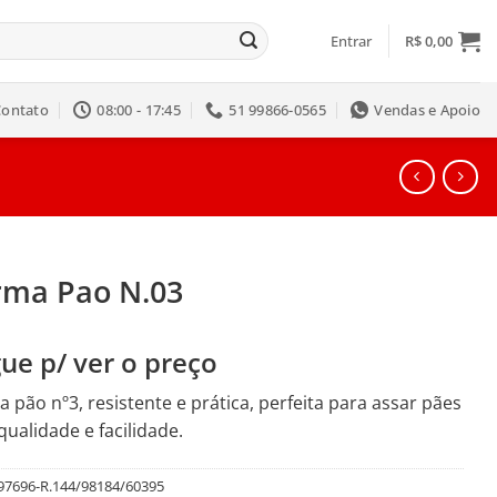
Entrar
R$
0,00
Contato
08:00 - 17:45
51 99866-0565
Vendas e Apoio
rma Pao N.03
ue p/ ver o preço
 pão nº3, resistente e prática, perfeita para assar pães
ualidade e facilidade.
97696-R.144/98184/60395