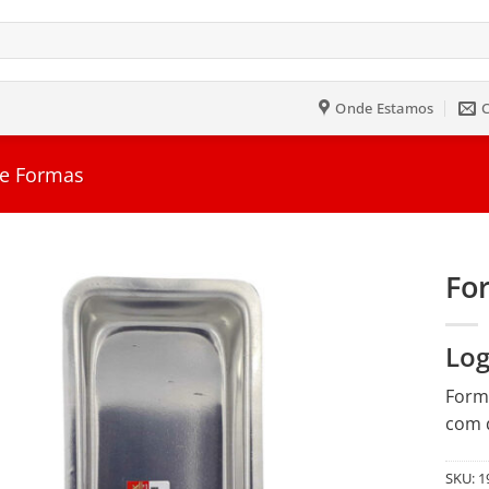
Onde Estamos
 e Formas
Fo
Salvar
Log
na
Lista
Forma
com q
SKU:
1