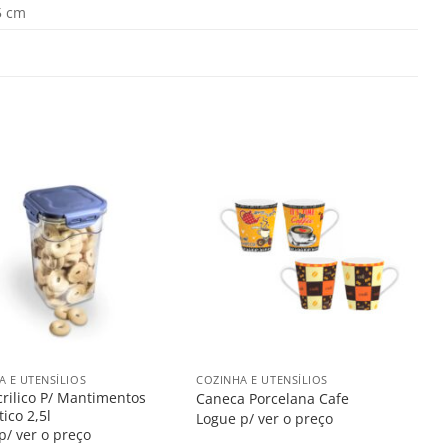
5 cm
Salvar
Salvar
na
na
Lista
Lista
+
A E UTENSÍLIOS
COZINHA E UTENSÍLIOS
crilico P/ Mantimentos
Caneca Porcelana Cafe
ico 2,5l
Logue p/ ver o preço
p/ ver o preço