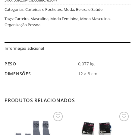
Categorias:
Carteiras e Pochetes
,
Moda, Beleza e Saúde
Tags:
Carteira
,
Masculina
,
Moda Feminina
,
Moda Masculina
,
Organização Pessoal
Informação adicional
PESO
0,077 kg
DIMENSÕES
12 × 8 cm
PRODUTOS RELACIONADOS
Salvar
Salvar
na
na
Lista
Lista