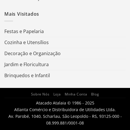
Mais Visitados
Festas e Papelaria
Cozinha e Utensílios
Decoração e Organização
Jardim e Floricultura
Brinquedos e Infantil
Sobre Nós
Loja
Minha Conta
Blog
Atacado Atalaia © 1986 - 2025
Atlanta Comércio e Distribuidora de Utilidades Ltda.
Av. Parobé, 1040, Scharlau, São Leopoldo - RS, 93125-000 -
08.999.881/0001-08