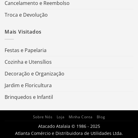
Cancelamento e Reembolso
Troca e Devolução
Mais Visitados
Festas e Papelaria
Cozinha e Utensílios
Decoração e Organização
Jardim e Floricultura
Brinquedos e Infantil
Sobre Nós
Loja
Minha Conta
Blog
Atacado Atalaia © 1986 - 2025
Atlanta Comércio e Distribuidora de Utilidades Ltda.