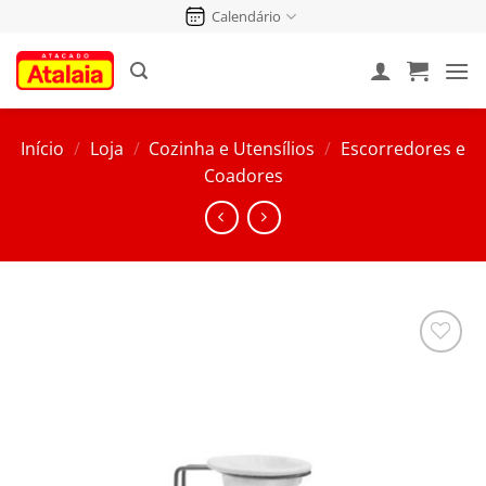
Pular
Calendário
para
o
conteúdo
Início
/
Loja
/
Cozinha e Utensílios
/
Escorredores e
Coadores
Salvar
na
Lista