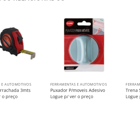
Salvar
Salvar
na
na
Lista
Lista
+
+
 E AUTOMOTIVOS
FERRAMENTAS E AUTOMOTIVOS
FERRAM
rrachada 3mts
Puxador P/moveis Adesivo
Trena 
r o preço
Logue p/ ver o preço
Logue 