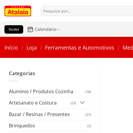
Pular
Pesquisar
para
por:
o
conteúdo
Calendário
Outlet
Início
/
Loja
/
Ferramentas e Automotivos
/
Med
Categorias
Aluminio / Produtos Cozinha
(18)
Artesanato e Costura
(23)
Bazar / Resinas / Presentes
(27)
Brinquedos
(2)