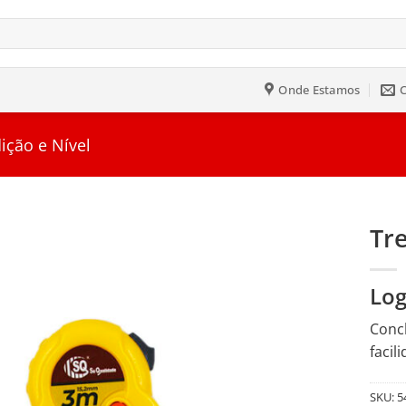
Onde Estamos
ição e Nível
Tr
Salvar
Log
na
Lista
Conch
facil
SKU:
5