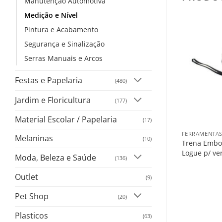
Manutenção Automotiva
Medição e Nível
Pintura e Acabamento
Salvar
Segurança e Sinalização
na
Lista
Serras Manuais e Arcos
Festas e Papelaria
(480)
Jardim e Floricultura
(177)
+
+
Material Escolar / Papelaria
(17)
ELETRÔNICOS E ILUMINAÇÃO
FERRAMENTAS
Melaninas
(10)
Lanterna Recarregavel 1 Led 3w
Trena Embo
Logue p/ ver o preço
Logue p/ ve
Moda, Beleza e Saúde
(136)
Outlet
(9)
Pet Shop
(20)
Plasticos
(63)