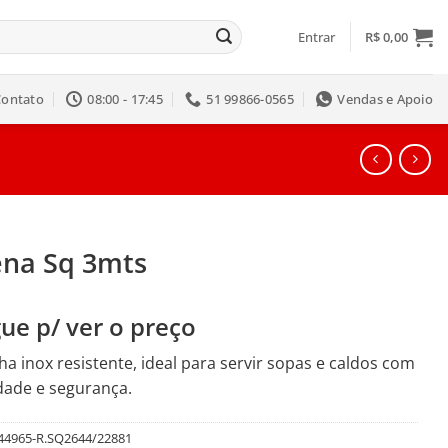
Entrar
R$
0,00
Contato
08:00 - 17:45
51 99866-0565
Vendas e Apoio
ena Sq 3mts
ue p/ ver o preço
a inox resistente, ideal para servir sopas e caldos com
idade e segurança.
44965-R.SQ2644/22881