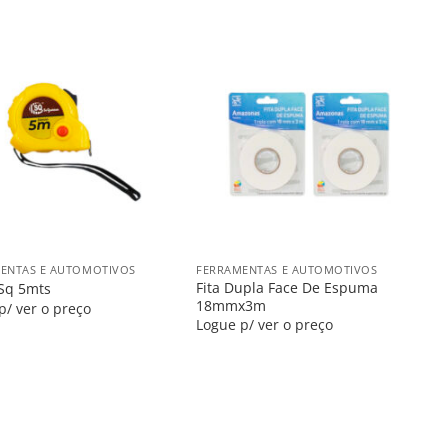
Salvar
Salvar
na
na
Lista
Lista
+
ENTAS E AUTOMOTIVOS
FERRAMENTAS E AUTOMOTIVOS
Fita Dupla Face De Espuma
Sq 5mts
18mmx3m
p/ ver o preço
Logue p/ ver o preço