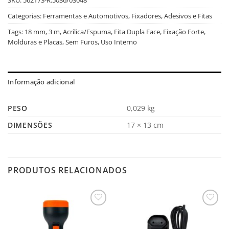
Categorias:
Ferramentas e Automotivos
,
Fixadores, Adesivos e Fitas
Tags:
18 mm
,
3 m
,
Acrílica/Espuma
,
Fita Dupla Face
,
Fixação Forte
,
Molduras e Placas
,
Sem Furos
,
Uso Interno
Informação adicional
PESO
0,029 kg
DIMENSÕES
17 × 13 cm
PRODUTOS RELACIONADOS
Salvar
Salvar
na
na
Lista
Lista