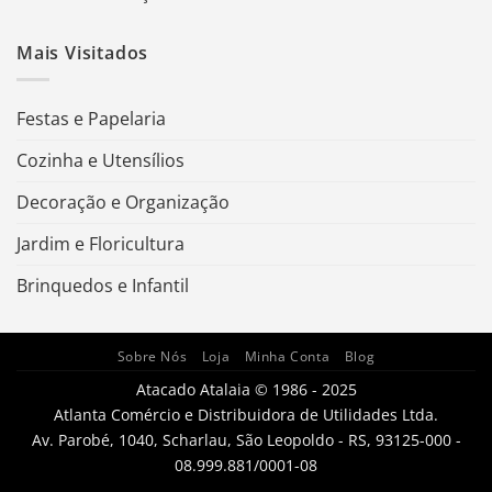
Mais Visitados
Festas e Papelaria
Cozinha e Utensílios
Decoração e Organização
Jardim e Floricultura
Brinquedos e Infantil
Sobre Nós
Loja
Minha Conta
Blog
Atacado Atalaia © 1986 - 2025
Atlanta Comércio e Distribuidora de Utilidades Ltda.
Av. Parobé, 1040, Scharlau, São Leopoldo - RS, 93125-000 -
08.999.881/0001-08