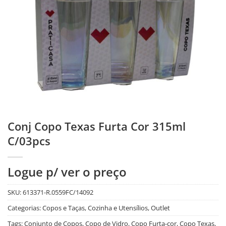
Conj Copo Texas Furta Cor 315ml
C/03pcs
Logue p/ ver o preço
SKU:
613371-R.0559FC/14092
Categorias:
Copos e Taças
,
Cozinha e Utensílios
,
Outlet
Tags:
Conjunto de Copos
,
Copo de Vidro
,
Copo Furta-cor
,
Copo Texas
,