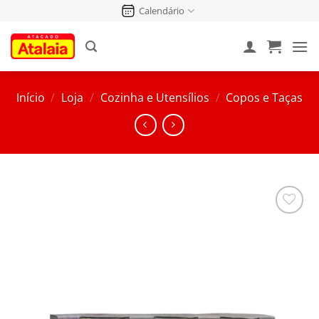
Pular
Calendário
para
o
conteúdo
Início
/
Loja
/
Cozinha e Utensílios
/
Copos e Taças
Salvar
na
Lista