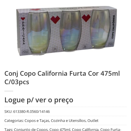
Conj Copo California Furta Cor 475ml
C/03pcs
Logue p/ ver o preço
SKU:
613380-R.0560/14146
Categorias:
Copos e Taças
,
Cozinha e Utensílios
,
Outlet
Tags:
Conjunto de Copos
,
Copo 475ml
,
Copo California
,
Copo Furta-