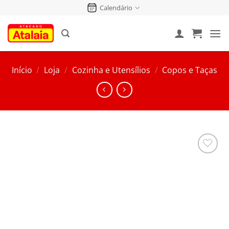
Pular
Calendário
para
o
conteúdo
Início
/
Loja
/
Cozinha e Utensílios
/
Copos e Taças
Salvar
na
Lista