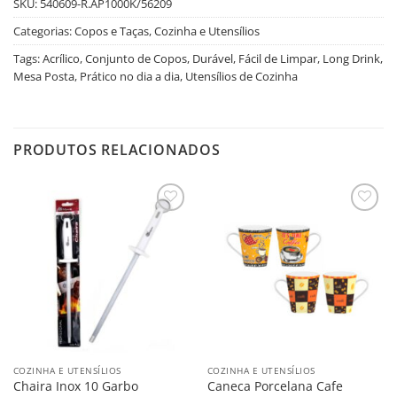
SKU:
540609-R.AP1000K/56209
Categorias:
Copos e Taças
,
Cozinha e Utensílios
Tags:
Acrílico
,
Conjunto de Copos
,
Durável
,
Fácil de Limpar
,
Long Drink
,
Mesa Posta
,
Prático no dia a dia
,
Utensílios de Cozinha
PRODUTOS RELACIONADOS
Salvar
Salvar
na
na
Lista
Lista
COZINHA E UTENSÍLIOS
COZINHA E UTENSÍLIOS
Chaira Inox 10 Garbo
Caneca Porcelana Cafe