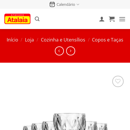
Pular
Calendário
para
o
conteúdo
Início
/
Loja
/
Cozinha e Utensílios
/
Copos e Taças
Salvar
na
Lista