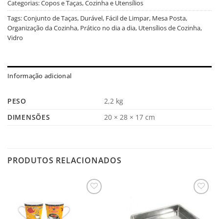
Categorias:
Copos e Taças
,
Cozinha e Utensílios
Tags:
Conjunto de Taças
,
Durável
,
Fácil de Limpar
,
Mesa Posta
,
Organização da Cozinha
,
Prático no dia a dia
,
Utensílios de Cozinha
,
Vidro
Informação adicional
PESO
2,2 kg
DIMENSÕES
20 × 28 × 17 cm
PRODUTOS RELACIONADOS
Salvar
Salvar
na
na
Lista
Lista