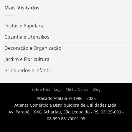
Mais Visitados
Festas e Papelaria
Cozinha e Utensílios
Decoração e Organização
Jardim e Floricultura
Brinquedos e Infantil
Sobre Nós
Loja
Minha Conta
Blog
Atacado Atalaia © 1986 - 2025
Atlanta Comércio e Distribuidora de Utilidades Ltda.
Av. Parobé, 1040, Scharlau, São Leopoldo - RS, 93125-000 -
08.999.881/0001-08