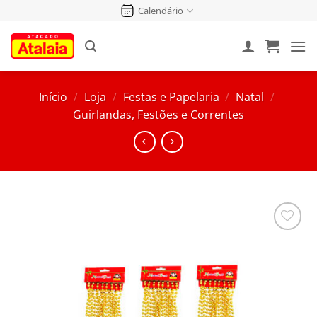
Pular
Calendário
para
o
conteúdo
Início
/
Loja
/
Festas e Papelaria
/
Natal
/
Guirlandas, Festões e Correntes
Salvar
na
Lista