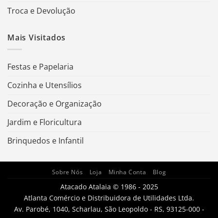
Troca e Devolução
Mais Visitados
Festas e Papelaria
Cozinha e Utensílios
Decoração e Organização
Jardim e Floricultura
Brinquedos e Infantil
Sobre Nós
Loja
Minha Conta
Blog
Atacado Atalaia © 1986 - 2025
Atlanta Comércio e Distribuidora de Utilidades Ltda.
Av. Parobé, 1040, Scharlau, São Leopoldo - RS, 93125-000 -