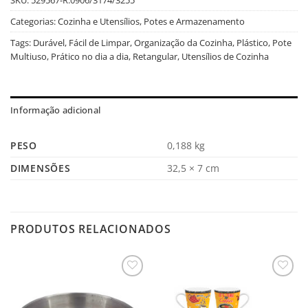
Categorias:
Cozinha e Utensílios
,
Potes e Armazenamento
Tags:
Durável
,
Fácil de Limpar
,
Organização da Cozinha
,
Plástico
,
Pote
Multiuso
,
Prático no dia a dia
,
Retangular
,
Utensílios de Cozinha
Informação adicional
PESO
0,188 kg
DIMENSÕES
32,5 × 7 cm
PRODUTOS RELACIONADOS
Salvar
Salvar
na
na
Lista
Lista