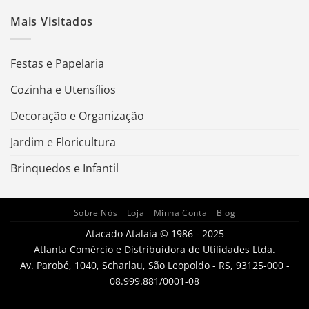
Mais Visitados
Festas e Papelaria
Cozinha e Utensílios
Decoração e Organização
Jardim e Floricultura
Brinquedos e Infantil
Sobre Nós
Loja
Minha Conta
Blog
Atacado Atalaia © 1986 - 2025
Atlanta Comércio e Distribuidora de Utilidades Ltda.
Av. Parobé, 1040, Scharlau, São Leopoldo - RS, 93125-000 -
08.999.881/0001-08