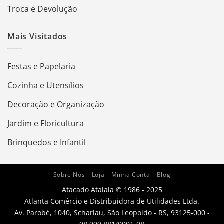
Troca e Devolução
Mais Visitados
Festas e Papelaria
Cozinha e Utensílios
Decoração e Organização
Jardim e Floricultura
Brinquedos e Infantil
Sobre Nós
Loja
Minha Conta
Blog
Atacado Atalaia © 1986 - 2025
Atlanta Comércio e Distribuidora de Utilidades Ltda.
Av. Parobé, 1040, Scharlau, São Leopoldo - RS, 93125-000 -