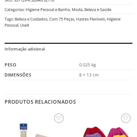
Categorias:
Higiene Pessoal e Banho
,
Moda, Beleza e Saúde
Tags:
Beleza e Cuidados
,
Com 75 Peças
,
Hastes Flexíveis
,
Higiene
Pessoal
,
Useit
Informação adicional
PESO
0,025 kg
DIMENSÕES
8 × 13 cm
PRODUTOS RELACIONADOS
Salvar
Salvar
na
na
Lista
Lista