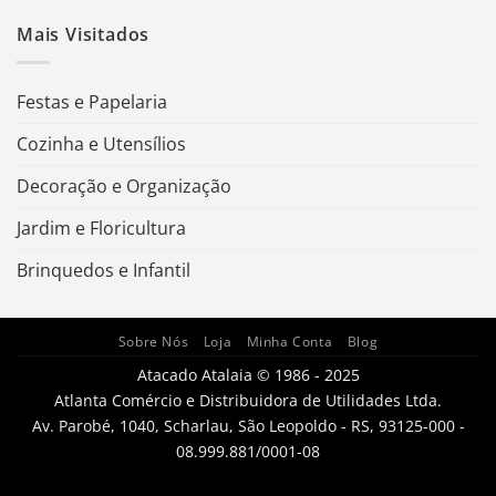
Mais Visitados
Festas e Papelaria
Cozinha e Utensílios
Decoração e Organização
Jardim e Floricultura
Brinquedos e Infantil
Sobre Nós
Loja
Minha Conta
Blog
Atacado Atalaia © 1986 - 2025
Atlanta Comércio e Distribuidora de Utilidades Ltda.
Av. Parobé, 1040, Scharlau, São Leopoldo - RS, 93125-000 -
08.999.881/0001-08