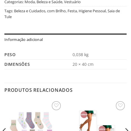
Categorias:
Moda, Beleza e Saúde
,
Vestuário
Tags:
Beleza e Cuidados
,
com Brilho
,
Festa
,
Higiene Pessoal
,
Saia de
Tule
Informação adicional
PESO
0,038 kg
DIMENSÕES
20 × 40 cm
PRODUTOS RELACIONADOS
Salvar
Salvar
na
na
Lista
Lista