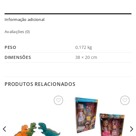
Informação adicional
Avaliações (0)
PESO
0,172 kg
DIMENSÕES
38 × 20 cm
PRODUTOS RELACIONADOS
Salvar
Salvar
na
na
Lista
Lista