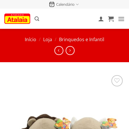
Pular
Calendário
para
o
conteúdo
Início
/
Loja
/
Brinquedos e Infantil
Salvar
na
Lista