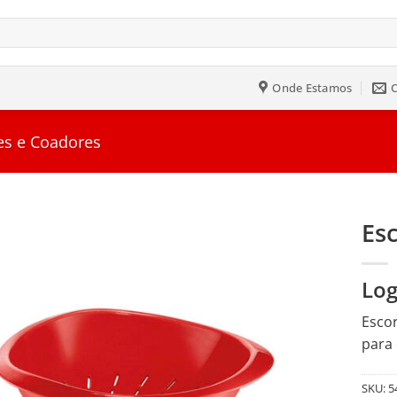
Onde Estamos
es e Coadores
Es
Salvar
Log
na
Lista
Escor
para 
SKU:
5