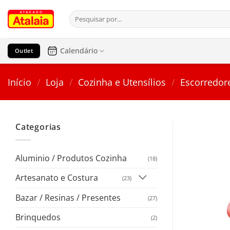
Pular
Pesquisar
para
por:
o
conteúdo
Calendário
Outlet
Início
/
Loja
/
Cozinha e Utensílios
/
Escorredor
Categorias
Aluminio / Produtos Cozinha
(18)
Artesanato e Costura
(23)
Bazar / Resinas / Presentes
(27)
Brinquedos
(2)