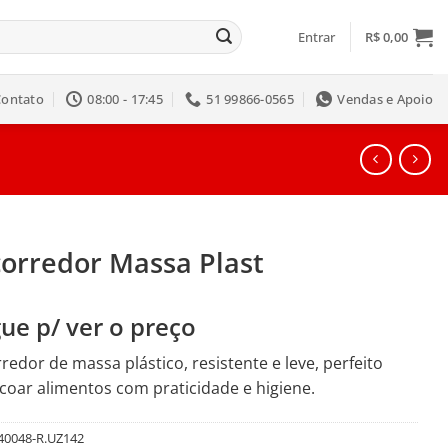
Entrar
R$
0,00
Contato
08:00 - 17:45
51 99866-0565
Vendas e Apoio
corredor Massa Plast
ue p/ ver o preço
redor de massa plástico, resistente e leve, perfeito
coar alimentos com praticidade e higiene.
40048-R.UZ142