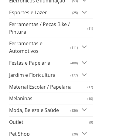
Eletrônicos e Iluminação
(53)
Esportes e Lazer
(25)
Ferramentas / Pecas Bike /
(11)
Pintura
Ferramentas e
(111)
Automotivos
Festas e Papelaria
(480)
Jardim e Floricultura
(177)
Material Escolar / Papelaria
(17)
Melaninas
(10)
Moda, Beleza e Saúde
(136)
Outlet
(9)
Pet Shop
(20)