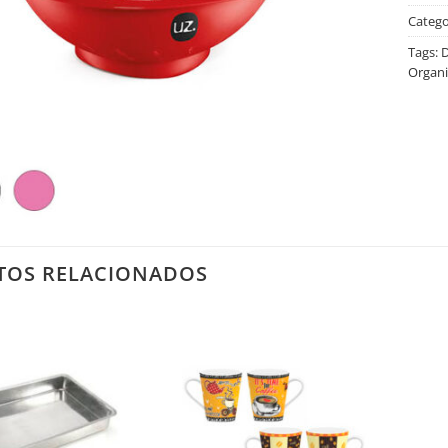
Catego
Tags:
D
Organi
TOS RELACIONADOS
Salvar
Salvar
na
na
Lista
Lista