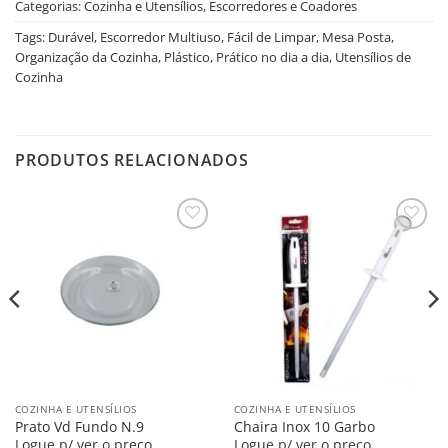
Categorias:
Cozinha e Utensílios
,
Escorredores e Coadores
Tags:
Durável
,
Escorredor Multiuso
,
Fácil de Limpar
,
Mesa Posta
,
Organização da Cozinha
,
Plástico
,
Prático no dia a dia
,
Utensílios de
Cozinha
PRODUTOS RELACIONADOS
Salvar
Salvar
na
na
Lista
Lista
COZINHA E UTENSÍLIOS
COZINHA E UTENSÍLIOS
Prato Vd Fundo N.9
Chaira Inox 10 Garbo
Logue p/ ver o preço
Logue p/ ver o preço