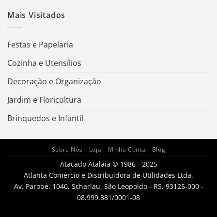
Mais Visitados
Festas e Papelaria
Cozinha e Utensílios
Decoração e Organização
Jardim e Floricultura
Brinquedos e Infantil
Sobre Nós
Loja
Minha Conta
Blog
Atacado Atalaia © 1986 - 2025
Atlanta Comércio e Distribuidora de Utilidades Ltda.
Av. Parobé, 1040, Scharlau, São Leopoldo - RS, 93125-000 -
08.999.881/0001-08