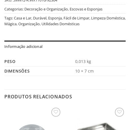
Categorias:
Decoração e Organização
,
Escovas e Esponjas
Tags:
Casa e Lar
,
Durável
,
Esponja
,
Fácil de Limpar
,
Limpeza Doméstica
,
Mágica
,
Organização
,
Utilidades Domésticas
Informação adicional
PESO
0,013 kg
DIMENSÕES
10 × 7 cm
PRODUTOS RELACIONADOS
Salvar
Salvar
na
na
Lista
Lista