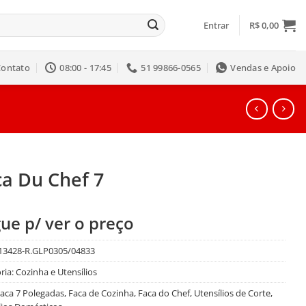
Entrar
R$
0,00
Contato
08:00 - 17:45
51 99866-0565
Vendas e Apoio
ca Du Chef 7
ue p/ ver o preço
13428-R.GLP0305/04833
ria:
Cozinha e Utensílios
aca 7 Polegadas
,
Faca de Cozinha
,
Faca do Chef
,
Utensílios de Corte
,