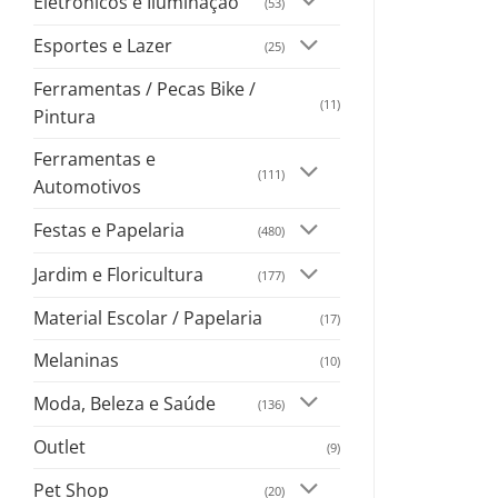
Eletrônicos e Iluminação
(53)
Esportes e Lazer
(25)
Ferramentas / Pecas Bike /
(11)
Pintura
Ferramentas e
(111)
Automotivos
Festas e Papelaria
(480)
Jardim e Floricultura
(177)
Material Escolar / Papelaria
(17)
Melaninas
(10)
Moda, Beleza e Saúde
(136)
Outlet
(9)
Pet Shop
(20)