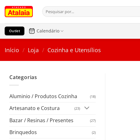
Pular
Pesquisar
para
por:
o
conteúdo
Calendário
Outlet
Início
/
Loja
/
Cozinha e Utensílios
Categorias
Aluminio / Produtos Cozinha
(18)
Artesanato e Costura
(23)
Bazar / Resinas / Presentes
(27)
Brinquedos
(2)