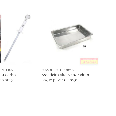
Salvar
Salvar
na
na
Lista
Lista
+
ENSÍLIOS
ASSADEIRAS E FORMAS
 10 Garbo
Assadeira Alta N.04 Padrao
r o preço
Logue p/ ver o preço