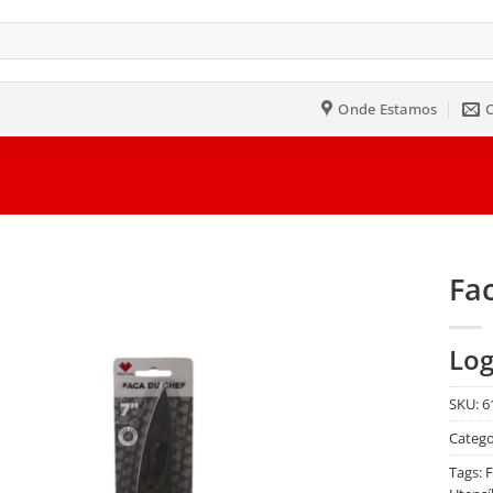
Onde Estamos
Fa
Salvar
Log
na
Lista
SKU:
6
Catego
Tags:
F