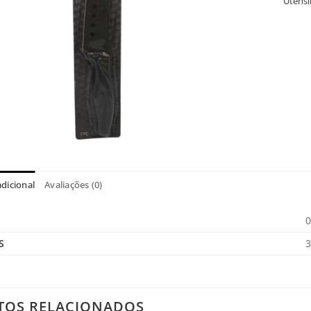
Utensí
dicional
Avaliações (0)
0
S
3
TOS RELACIONADOS