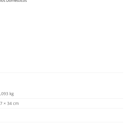
lios Domésticos
,093 kg
7 × 34 cm