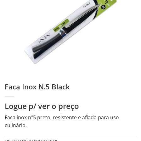
Faca Inox N.5 Black
Logue p/ ver o preço
Faca inox nº5 preto, resistente e afiada para uso
culinário.
SKU:
597740-R.HM504/74826