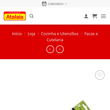
Pular
Calendário
para
o
conteúdo
Início
/
Loja
/
Cozinha e Utensílios
/
Facas e
Cutelaria
Salvar
na
Lista