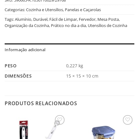
Categorias:
Cozinha e Utensílios
,
Panelas e Caçarolas
Tags:
Alumínio
,
Durável
,
Fácil de Limpar
,
Fervedor
,
Mesa Posta
,
Organização da Cozinha
,
Prático no dia a dia
,
Utensílios de Cozinha
Informação adicional
PESO
0,227 kg
DIMENSÕES
15 × 15 × 10 cm
PRODUTOS RELACIONADOS
Salvar
Salvar
na
na
Lista
Lista