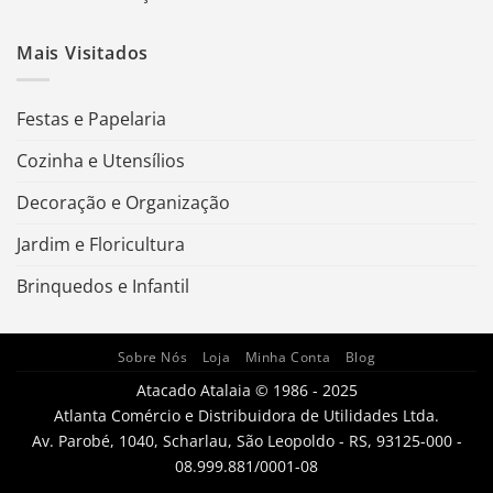
Mais Visitados
Festas e Papelaria
Cozinha e Utensílios
Decoração e Organização
Jardim e Floricultura
Brinquedos e Infantil
Sobre Nós
Loja
Minha Conta
Blog
Atacado Atalaia © 1986 - 2025
Atlanta Comércio e Distribuidora de Utilidades Ltda.
Av. Parobé, 1040, Scharlau, São Leopoldo - RS, 93125-000 -
08.999.881/0001-08