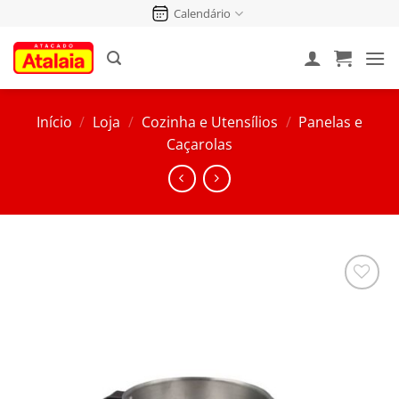
Pular
Calendário
para
o
conteúdo
Início
/
Loja
/
Cozinha e Utensílios
/
Panelas e
Caçarolas
Salvar
na
Lista