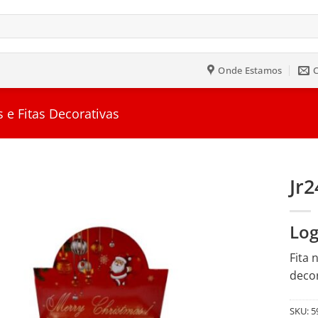
Onde Estamos
 e Fitas Decorativas
Jr
Salvar
Log
na
Lista
Fita 
decor
SKU:
5