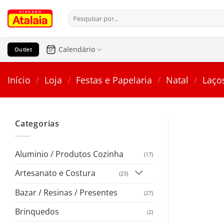
Pular
Pesquisar
para
por:
o
conteúdo
Calendário
Outlet
Início
/
Loja
/
Festas e Papelaria
/
Natal
/
Laços
Categorias
Aluminio / Produtos Cozinha
(17)
Artesanato e Costura
(23)
Bazar / Resinas / Presentes
(27)
Brinquedos
(2)