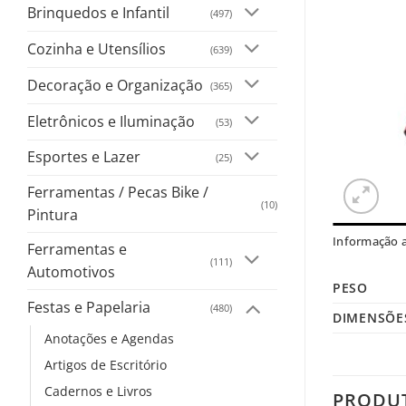
Brinquedos e Infantil
(497)
Cozinha e Utensílios
(639)
Decoração e Organização
(365)
Eletrônicos e Iluminação
(53)
Esportes e Lazer
(25)
Ferramentas / Pecas Bike /
(10)
Pintura
Informação a
Ferramentas e
(111)
Automotivos
PESO
Festas e Papelaria
(480)
DIMENSÕE
Anotações e Agendas
Artigos de Escritório
Cadernos e Livros
PRODU