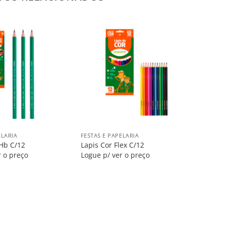
Salvar
Salvar
na
na
Lista
Lista
+
ELARIA
FESTAS E PAPELARIA
 Hb C/12
Lapis Cor Flex C/12
r o preço
Logue p/ ver o preço