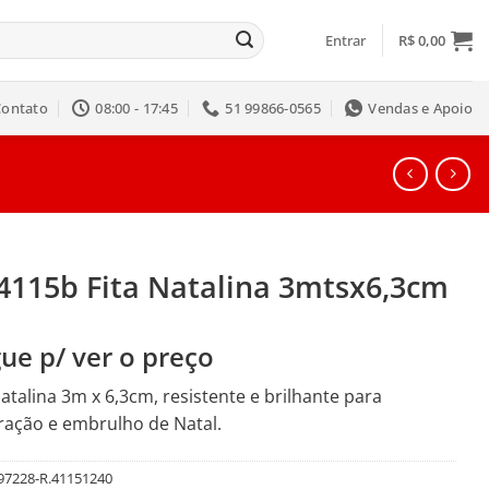
Entrar
R$
0,00
Contato
08:00 - 17:45
51 99866-0565
Vendas e Apoio
24115b Fita Natalina 3mtsx6,3cm
ue p/ ver o preço
natalina 3m x 6,3cm, resistente e brilhante para
ação e embrulho de Natal.
97228-R.41151240