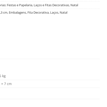
rias:
Festas e Papelaria
,
Laços e Fitas Decorativas
,
Natal
,3 cm
,
Embalagens
,
Fita Decorativa
,
Laços
,
Natal
5 kg
8 × 7 cm