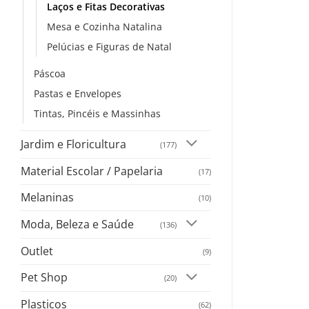
Laços e Fitas Decorativas
Mesa e Cozinha Natalina
Pelúcias e Figuras de Natal
Páscoa
Pastas e Envelopes
Tintas, Pincéis e Massinhas
Jardim e Floricultura
(177)
Material Escolar / Papelaria
(17)
Melaninas
(10)
Moda, Beleza e Saúde
(136)
Outlet
(9)
Pet Shop
(20)
Plasticos
(62)