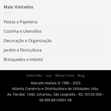
Mais Visitados
Festas e Papelaria
Cozinha e Utensílios
Decoração e Organização
Jardim e Floricultura
Brinquedos e Infantil
Sobre Nós
Loja
Minha Conta
Blog
Atacado Atalaia © 1986 - 2025
Atlanta Comércio e Distribuidora de Utilidades Ltda.
Av. Parobé, 1040, Scharlau, São Leopoldo - RS, 93125-000 -
08.999.881/0001-08