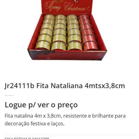
Jr24111b Fita Nataliana 4mtsx3,8cm
Logue p/ ver o preço
Fita natalina 4m x 3,8cm, resistente e brilhante para
decoração festiva e laços.
SKU:
597244-R.24113288