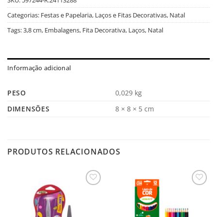
Categorias:
Festas e Papelaria
,
Laços e Fitas Decorativas
,
Natal
Tags:
3,8 cm
,
Embalagens
,
Fita Decorativa
,
Laços
,
Natal
Informação adicional
PESO
0,029 kg
DIMENSÕES
8 × 8 × 5 cm
PRODUTOS RELACIONADOS
Salvar
Salvar
na
na
Lista
Lista