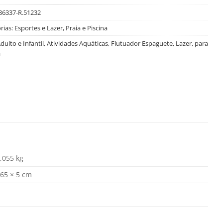
86337-R.51232
rias:
Esportes e Lazer
,
Praia e Piscina
dulto e Infantil
,
Atividades Aquáticas
,
Flutuador Espaguete
,
Lazer
,
para
a
,055 kg
65 × 5 cm