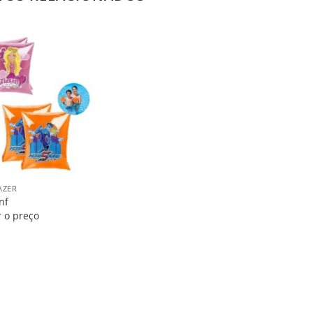
Salvar
na
Lista
AZER
nf
r o preço