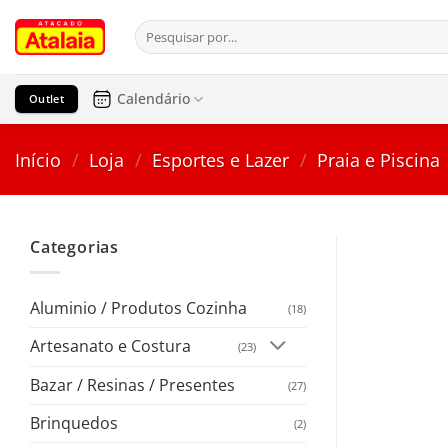
Pular
Pesquisar
para
por:
o
conteúdo
Calendário
Outlet
Início
/
Loja
/
Esportes e Lazer
/
Praia e Piscina
Categorias
Aluminio / Produtos Cozinha
(18)
Artesanato e Costura
(23)
Bazar / Resinas / Presentes
(27)
Brinquedos
(2)