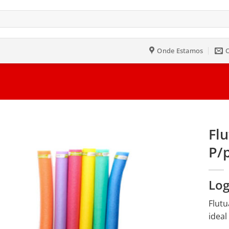
Onde Estamos
Fl
P/p
Salvar
na
Lista
Log
Flutu
ideal