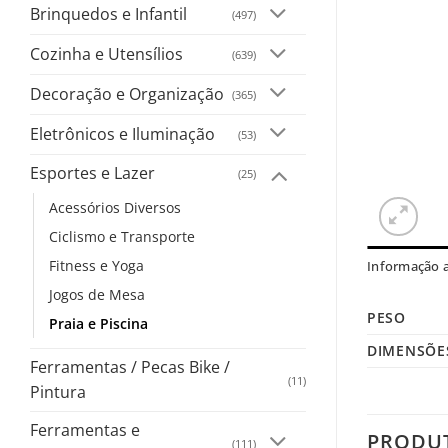
Brinquedos e Infantil
(497)
Cozinha e Utensílios
(639)
Decoração e Organização
(365)
Eletrônicos e Iluminação
(53)
Esportes e Lazer
(25)
Acessórios Diversos
Ciclismo e Transporte
Fitness e Yoga
Informação a
Jogos de Mesa
PESO
Praia e Piscina
DIMENSÕE
Ferramentas / Pecas Bike /
(11)
Pintura
Ferramentas e
PRODU
(111)