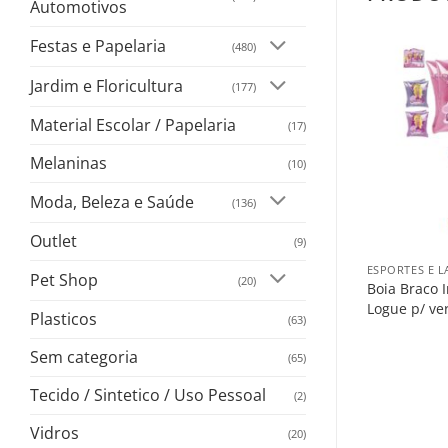
Automotivos
Festas e Papelaria
(480)
Jardim e Floricultura
(177)
Material Escolar / Papelaria
(17)
Melaninas
(10)
Moda, Beleza e Saúde
(136)
+
Outlet
(9)
ESPORTES E L
Pet Shop
(20)
Boia Braco I
Logue p/ ve
Plasticos
(63)
Sem categoria
(65)
Tecido / Sintetico / Uso Pessoal
(2)
Vidros
(20)