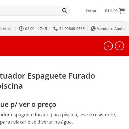
Entrar
R$
0,00
Contato
08:00 - 17:45
51 99866-0565
Vendas e Apoio
utuador Espaguete Furado
iscina
ue p/ ver o preço
ador espaguete furado para piscina, leve e resistente,
 para relaxar e se divertir na água.