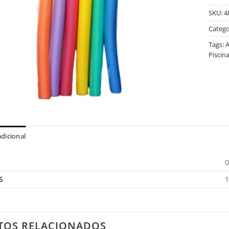
SKU:
4
Catego
Tags:
A
Piscin
dicional
0
S
1
TOS RELACIONADOS