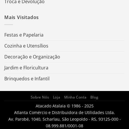
Troca e Devolução
Mais Visitados
Festas e Papelaria
Cozinha e Utensílios
Decoração e Organização
Jardim e Floricultura
Brinquedos e Infantil
Sobre Nós
Loja
Minha Conta
Blog
Atacado Atalaia © 1986 - 2025
Atlanta Comércio e Distribuidora de Utilidades Ltda.
Av. Parobé, 1040, Scharlau, São Leopoldo - RS, 93125-000 -
08.999.881/0001-08