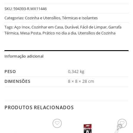
SKU:
594393-R.WX11446
Categorias:
Cozinha e Utensílios
,
Térmicas e Isolantes
Tags:
Aço Inox
,
Cozinhar em Casa
,
Durável
,
Fácil de Limpar
,
Garrafa
Térmica
,
Mesa Posta
,
Prático no dia a dia
,
Utensílios de Cozinha
Informação adicional
PESO
0,342 kg
DIMENSÕES
8 × 8 × 28 cm
PRODUTOS RELACIONADOS
Salvar
Salvar