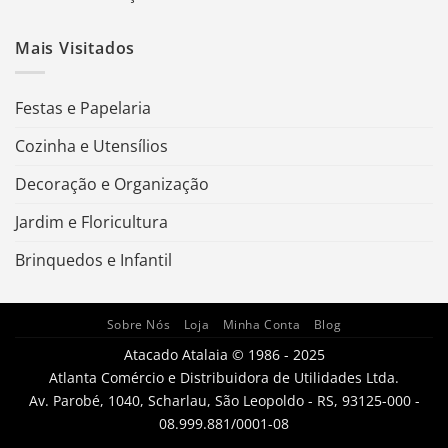
Mais Visitados
Festas e Papelaria
Cozinha e Utensílios
Decoração e Organização
Jardim e Floricultura
Brinquedos e Infantil
Sobre Nós
Loja
Minha Conta
Blog
Atacado Atalaia © 1986 - 2025
Atlanta Comércio e Distribuidora de Utilidades Ltda.
Av. Parobé, 1040, Scharlau, São Leopoldo - RS, 93125-000 -
08.999.881/0001-08