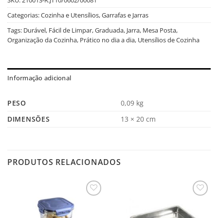
Categorias:
Cozinha e Utensílios
,
Garrafas e Jarras
Tags:
Durável
,
Fácil de Limpar
,
Graduada
,
Jarra
,
Mesa Posta
,
Organização da Cozinha
,
Prático no dia a dia
,
Utensílios de Cozinha
Informação adicional
PESO
0,09 kg
DIMENSÕES
13 × 20 cm
PRODUTOS RELACIONADOS
Salvar
Salvar
na
na
Lista
Lista