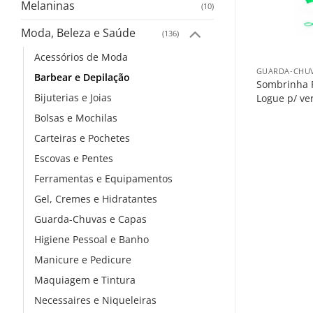
Melaninas
(10)
Moda, Beleza e Saúde
(136)
+
+
Acessórios de Moda
ÚDE
MODA, BELEZA E SAÚDE
GUARDA-CHUV
Barbear e Depilação
. Inaja
Meia Social Inaja
Sombrinha P
Bijuterias e Joias
eço
Logue p/ ver o preço
Logue p/ ve
Bolsas e Mochilas
Carteiras e Pochetes
Escovas e Pentes
Ferramentas e Equipamentos
Gel, Cremes e Hidratantes
Guarda-Chuvas e Capas
Higiene Pessoal e Banho
Manicure e Pedicure
Maquiagem e Tintura
Necessaires e Niqueleiras