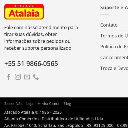
Suporte e 
Contato
Fale com nosso atendimento para
tirar suas dúvidas, obter
Termos de 
informações sobre pedidos ou
Política de P
receber suporte personalizado.
Cancelament
+55 51 9866-0565
Troca e Dev
Sobre Nós
Loja
Minha Conta
Blog
Atacado Atalaia © 1986 - 2025
Atlanta Comércio e Distribuidora de Utilidades Ltda.
Av. Parobé, 1040, Scharlau, São Leopoldo - RS, 93125-000 - 08.9