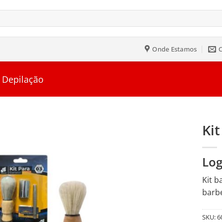
Onde Estamos
 Depilação
Kit
Salvar
Log
na
Lista
Kit b
barbe
SKU:
6