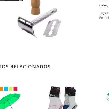
Catego
Tags:
B
Femin
TOS RELACIONADOS
Salvar
Salvar
na
na
Lista
Lista