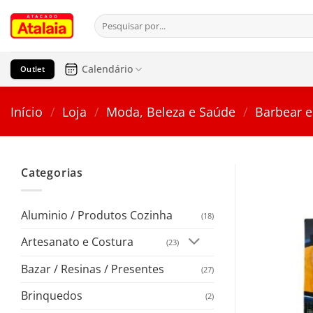
Pular
Pesquisar
para
por:
o
conteúdo
Calendário
Outlet
Início
/
Loja
/
Moda, Beleza e Saúde
/
Barbear e
Categorias
Aluminio / Produtos Cozinha
(18)
Artesanato e Costura
(23)
Bazar / Resinas / Presentes
(27)
Brinquedos
(2)