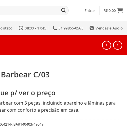
Entrar
R$
0,00
Contato
08:00 - 17:45
51 99866-0565
Vendas e Apoio
 Barbear C/03
ue p/ ver o preço
arbear com 3 peças, incluindo aparelho e lâminas para
ar com conforto e precisão em casa.
06421-R.BAR140403/49649