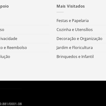
Apoio
Mais Visitados
Festas e Papelaria
Uso
Cozinha e Utensílios
rivacidade
Decoração e Organização
o e Reembolso
Jardim e Floricultura
olução
Brinquedos e Infantil
99.881/0001-08