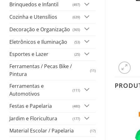
Brinquedos e Infantil
(497)
Cozinha e Utensílios
(639)
Decoração e Organização
(365)
Eletrônicos e Iluminação
(53)
Esportes e Lazer
(25)
Ferramentas / Pecas Bike /
(11)
Pintura
PRODU
Ferramentas e
(111)
Automotivos
Festas e Papelaria
(480)
Salvar
Salvar
Jardim e Floricultura
na
na
(177)
Lista
Lista
Material Escolar / Papelaria
(17)