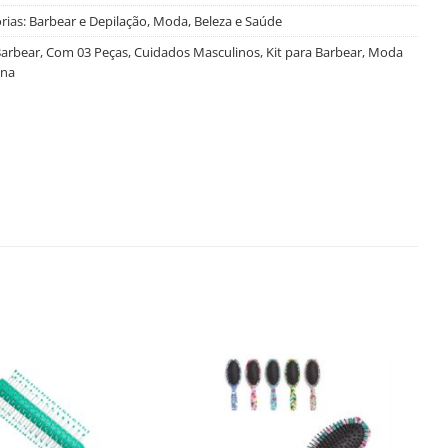
rias:
Barbear e Depilação
,
Moda, Beleza e Saúde
arbear
,
Com 03 Peças
,
Cuidados Masculinos
,
Kit para Barbear
,
Moda
ina
Salvar
Salvar
na
na
Lista
Lista