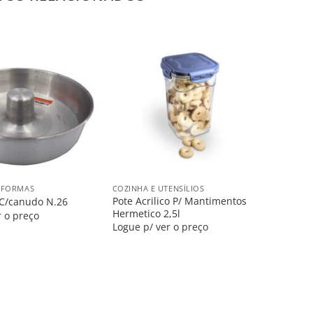
Salvar
Salvar
na
na
Lista
Lista
+
E FORMAS
COZINHA E UTENSÍLIOS
Pote Acrilico P/ Mantimentos
 C/canudo N.26
Hermetico 2,5l
r o preço
Logue p/ ver o preço