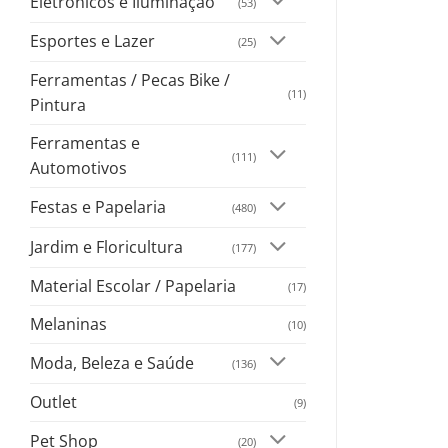
Eletrônicos e Iluminação
(53)
Esportes e Lazer
(25)
Ferramentas / Pecas Bike /
(11)
Pintura
Ferramentas e
(111)
Automotivos
Festas e Papelaria
(480)
Jardim e Floricultura
(177)
Material Escolar / Papelaria
(17)
Melaninas
(10)
Moda, Beleza e Saúde
(136)
Outlet
(9)
Pet Shop
(20)