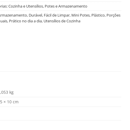
rias:
Cozinha e Utensílios
,
Potes e Armazenamento
Armazenamento
,
Durável
,
Fácil de Limpar
,
Mini Potes
,
Plástico
,
Porções
duais
,
Prático no dia a dia
,
Utensílios de Cozinha
,053 kg
5 × 10 cm