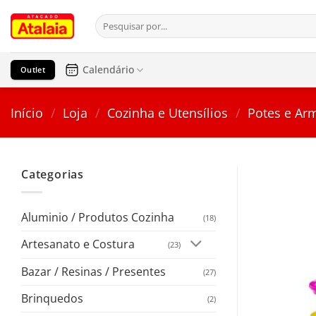
Pular
Pesquisar
para
por:
o
conteúdo
Calendário
Outlet
Início
/
Loja
/
Cozinha e Utensílios
/
Potes e A
Categorias
Aluminio / Produtos Cozinha
(18)
Artesanato e Costura
(23)
Bazar / Resinas / Presentes
(27)
Brinquedos
(2)