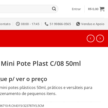
Entrar
R$
0,00
Contato
08:00 - 17:45
51 99866-0565
Vendas e Apoio
 Mini Pote Plast C/08 50ml
ue p/ ver o preço
 mini potes plásticos 50ml, práticos e versáteis para
zenamento de pequenos itens.
96710-R.CK4315/323787X5,5CM