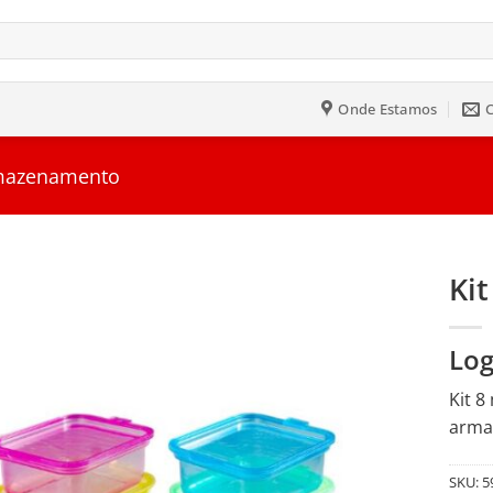
Onde Estamos
rmazenamento
Kit
Salvar
Log
na
Lista
Kit 8
arma
SKU:
5