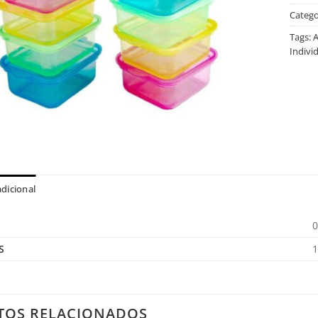
Catego
Tags:
Indivi
dicional
0
S
1
TOS RELACIONADOS