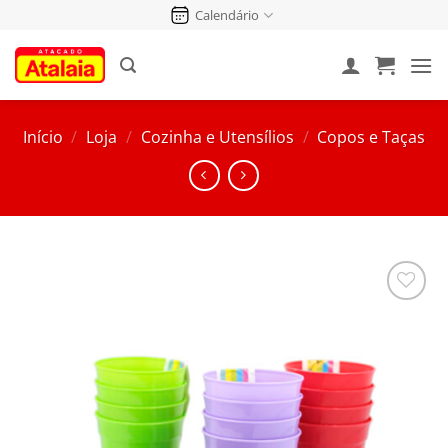
Pular
Calendário
para
o
conteúdo
Início
/
Loja
/
Cozinha e Utensílios
/
Copos e Taças
Salvar
na
Lista