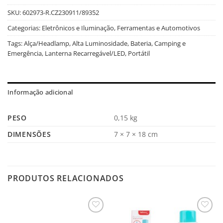
SKU:
602973-R.CZ230911/89352
Categorias:
Eletrônicos e Iluminação
,
Ferramentas e Automotivos
Tags:
Alça/Headlamp
,
Alta Luminosidade
,
Bateria
,
Camping e
Emergência
,
Lanterna Recarregável/LED
,
Portátil
Informação adicional
PESO
0,15 kg
DIMENSÕES
7 × 7 × 18 cm
PRODUTOS RELACIONADOS
Salvar
Salvar