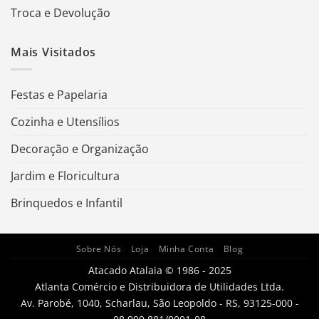
Troca e Devolução
Mais Visitados
Festas e Papelaria
Cozinha e Utensílios
Decoração e Organização
Jardim e Floricultura
Brinquedos e Infantil
Sobre Nós
Loja
Minha Conta
Blog
Atacado Atalaia © 1986 - 2025
Atlanta Comércio e Distribuidora de Utilidades Ltda.
Av. Parobé, 1040, Scharlau, São Leopoldo - RS, 93125-000 -