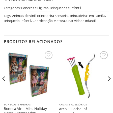
Categorias:
Bonecos e Figuras
,
Brinquedos e Infantil
Tags:
Animais de Vinil
,
Brincadeira Sensorial
,
Brincadeiras em Família
,
Brinquedo Infantil
,
Coordenação Motora
,
Criatividade Infantil
PRODUTOS RELACIONADOS
Salvar
Salvar
na
na
Lista
Lista
BONECOS E FIGURAS
ARMAS E ACESSÓRIOS
Boneca Vinil Miss Holiday
Arco E Flecha Inf
Haras C/acessorios