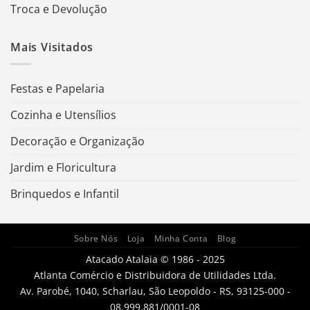
Troca e Devolução
Mais Visitados
Festas e Papelaria
Cozinha e Utensílios
Decoração e Organização
Jardim e Floricultura
Brinquedos e Infantil
Sobre Nós
Loja
Minha Conta
Blog
Atacado Atalaia © 1986 - 2025
Atlanta Comércio e Distribuidora de Utilidades Ltda.
Av. Parobé, 1040, Scharlau, São Leopoldo - RS, 93125-000 -
08.999.881/0001-08