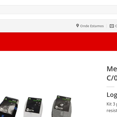
Onde Estamos
Me
C/
Salvar
na
Lista
Log
Kit 3
resis