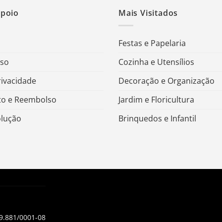
Apoio
Mais Visitados
Festas e Papelaria
Uso
Cozinha e Utensílios
rivacidade
Decoração e Organização
o e Reembolso
Jardim e Floricultura
olução
Brinquedos e Infantil
99.881/0001-08