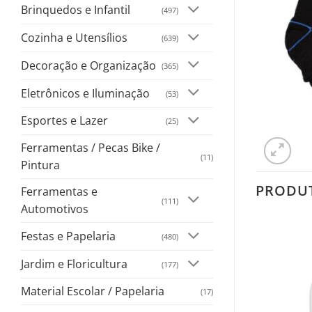
Brinquedos e Infantil
(497)
Cozinha e Utensílios
(639)
Decoração e Organização
(365)
Eletrônicos e Iluminação
(53)
Esportes e Lazer
(25)
Ferramentas / Pecas Bike /
(11)
Pintura
PRODU
Ferramentas e
(111)
Automotivos
Festas e Papelaria
(480)
Jardim e Floricultura
(177)
Material Escolar / Papelaria
(17)