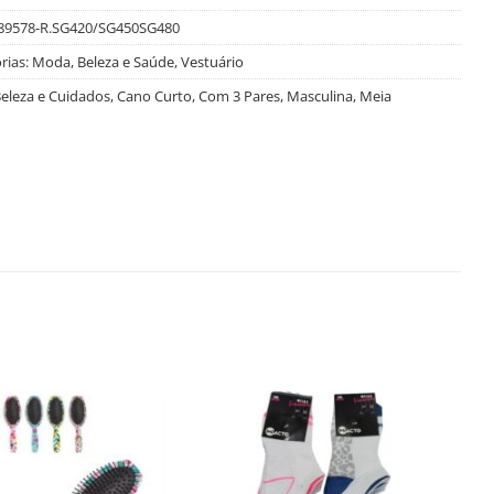
89578-R.SG420/SG450SG480
rias:
Moda, Beleza e Saúde
,
Vestuário
eleza e Cuidados
,
Cano Curto
,
Com 3 Pares
,
Masculina
,
Meia
Salvar
Salvar
na
na
Lista
Lista