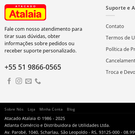
Suporte e 
Contato
Fale com nosso atendimento para
tirar suas dúvidas, obter
Termos de 
informações sobre pedidos ou
Política de P
receber suporte personalizado.
Cancelament
+55 51 9866-0565
Troca e Dev
Sobre Nós
Loja
Minha Conta
Blog
Atacado Atalaia © 1986 - 2025
Atlanta Comércio e Distribuidora de Utilidades Ltda.
Av. Parobé, 1040, Scharlau, São Leopoldo - RS, 93125-000 - 08.9