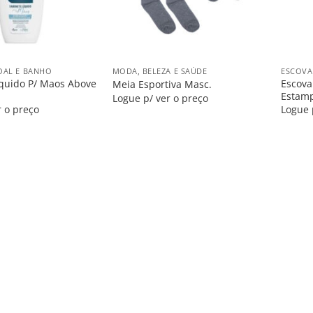
+
+
OAL E BANHO
MODA, BELEZA E SAÚDE
ESCOVA
quido P/ Maos Above
Escova
Meia Esportiva Masc.
Estam
Logue p/ ver o preço
r o preço
Logue 