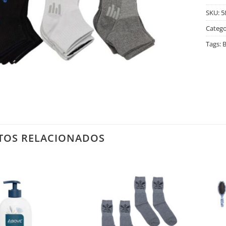
SKU:
5
Catego
Tags:
B
TOS RELACIONADOS
Salvar
Salvar
na
na
Lista
Lista