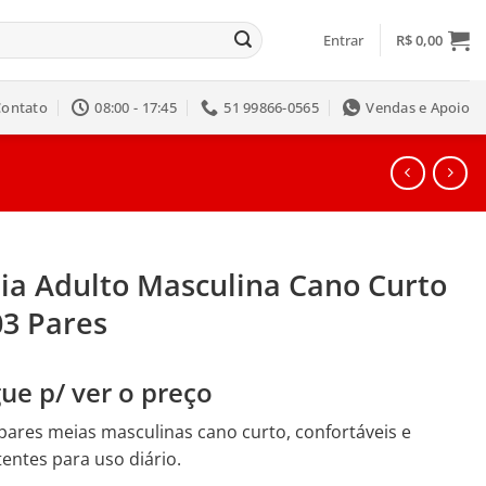
Entrar
R$
0,00
Contato
08:00 - 17:45
51 99866-0565
Vendas e Apoio
ia Adulto Masculina Cano Curto
03 Pares
ue p/ ver o preço
 pares meias masculinas cano curto, confortáveis e
tentes para uso diário.