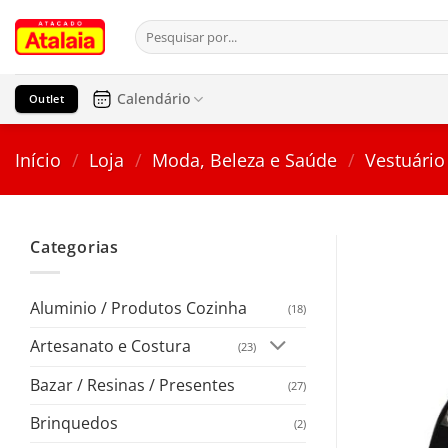
Pular
Pesquisar
para
por:
o
conteúdo
Calendário
Outlet
Início
/
Loja
/
Moda, Beleza e Saúde
/
Vestuário
Categorias
Aluminio / Produtos Cozinha
(18)
Artesanato e Costura
(23)
Bazar / Resinas / Presentes
(27)
Brinquedos
(2)