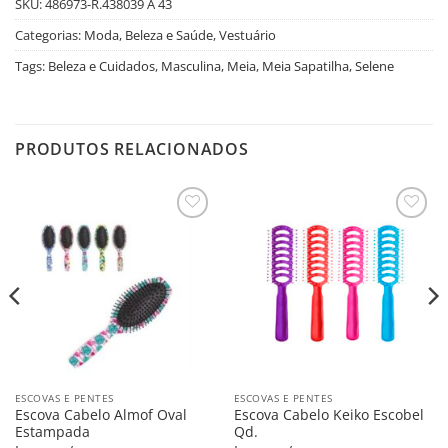
SKU:
486973-R.438039 A 43
Categorias:
Moda, Beleza e Saúde
,
Vestuário
Tags:
Beleza e Cuidados
,
Masculina
,
Meia
,
Meia Sapatilha
,
Selene
PRODUTOS RELACIONADOS
Salvar
Salvar
na
na
Lista
Lista
ESCOVAS E PENTES
ESCOVAS E PENTES
Escova Cabelo Almof Oval
Escova Cabelo Keiko Escobel
Estampada
Qd.