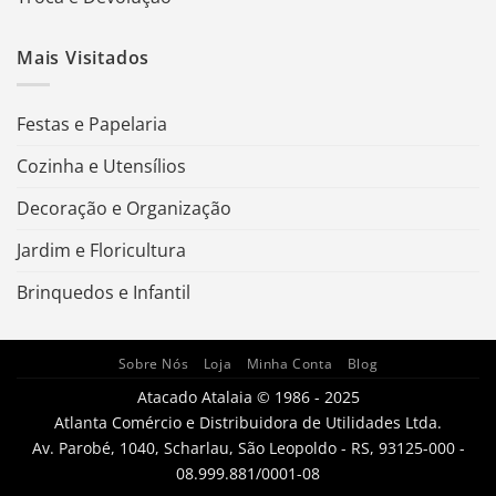
Mais Visitados
Festas e Papelaria
Cozinha e Utensílios
Decoração e Organização
Jardim e Floricultura
Brinquedos e Infantil
Sobre Nós
Loja
Minha Conta
Blog
Atacado Atalaia © 1986 - 2025
Atlanta Comércio e Distribuidora de Utilidades Ltda.
Av. Parobé, 1040, Scharlau, São Leopoldo - RS, 93125-000 -
08.999.881/0001-08