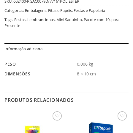
SKU:
602400-R.SAC0079D/77161POLIESTER
Categorias:
Embalagens, Fitas e Papéis
,
Festas e Papelaria
Tags:
Festas
,
Lembrancinhas
,
Mini Saquinho
,
Pacote com 10
,
para
Presente
Informação adicional
PESO
0,006 kg
DIMENSÕES
8 × 10 cm
PRODUTOS RELACIONADOS
Salvar
Salvar
na
na
Lista
Lista