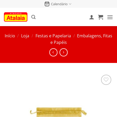
Pular
Calendário
para
o
conteúdo
Início
/
Loja
/
Festas e Papelaria
/
Embalagens, Fitas
e Papéis
Salvar
na
Lista