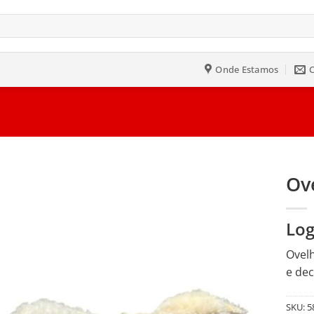
Onde Estamos
Ov
Salvar
Log
na
Lista
Ovelh
e dec
SKU:
5