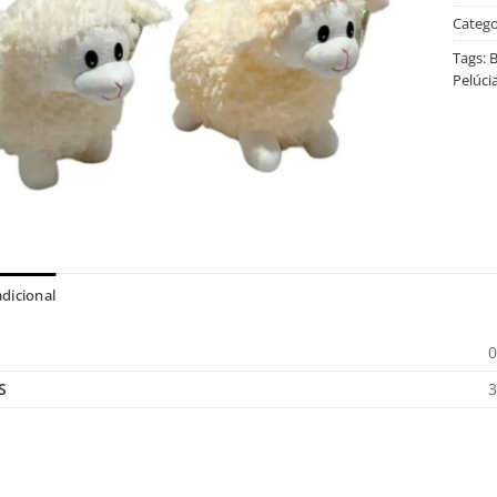
Catego
Tags:
B
Pelúci
dicional
0
S
3