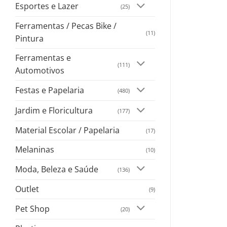
Esportes e Lazer
(25)
Ferramentas / Pecas Bike /
(11)
Pintura
Ferramentas e
(111)
Automotivos
Festas e Papelaria
(480)
Jardim e Floricultura
(177)
Material Escolar / Papelaria
(17)
Melaninas
(10)
Moda, Beleza e Saúde
(136)
Outlet
(9)
Pet Shop
(20)