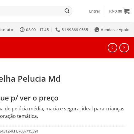
Entrar
R$
0,00
Contato
08:00 - 17:45
51 99866-0565
Vendas e Apoio
elha Pelucia Md
ue p/ ver o preço
a de pelúcia média, macia e segura, ideal para crianças
oração temática.
84312-R.FE7037/15391