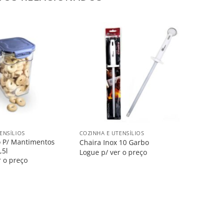
Salvar
Salvar
na
na
Lista
Lista
+
ENSÍLIOS
COZINHA E UTENSÍLIOS
co P/ Mantimentos
Chaira Inox 10 Garbo
,5l
Logue p/ ver o preço
r o preço