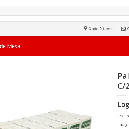
Onde Estamos
 de Mesa
Pa
C/
Salvar
na
Lista
Log
SKU:
3
Catego