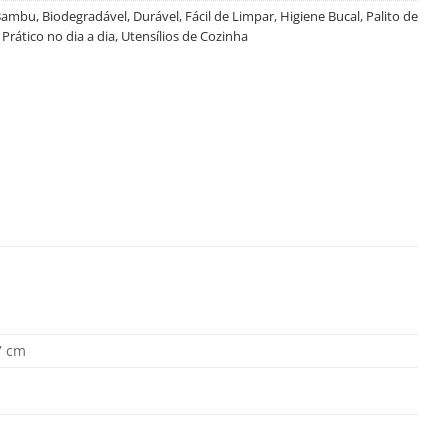
Bambu
,
Biodegradável
,
Durável
,
Fácil de Limpar
,
Higiene Bucal
,
Palito de
,
Prático no dia a dia
,
Utensílios de Cozinha
7 cm