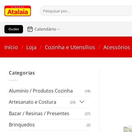
Pular
Pesquisar
para
por:
o
conteúdo
Calendário
Outlet
Início
/
Loja
/
Cozinha e Utensílios
/
Acessórios
Categorias
Aluminio / Produtos Cozinha
(18)
Artesanato e Costura
(23)
Bazar / Resinas / Presentes
(27)
Brinquedos
(2)