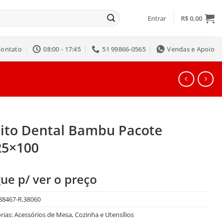
Entrar
R$
0,00
Contato
08:00 - 17:45
51 99866-0565
Vendas e Apoio
lito Dental Bambu Pacote
25×100
ue p/ ver o preço
88467-R.38060
rias:
Acessórios de Mesa
,
Cozinha e Utensílios