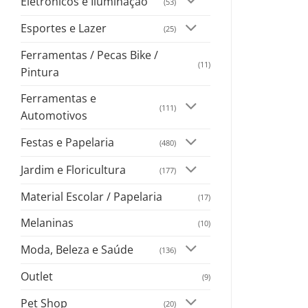
Eletrônicos e Iluminação
(53)
Esportes e Lazer
(25)
Ferramentas / Pecas Bike /
(11)
Pintura
Ferramentas e
(111)
Automotivos
Festas e Papelaria
(480)
Jardim e Floricultura
(177)
Material Escolar / Papelaria
(17)
Melaninas
(10)
Moda, Beleza e Saúde
(136)
Outlet
(9)
Pet Shop
(20)