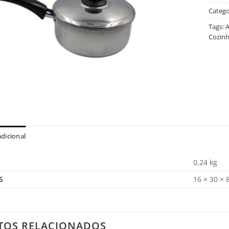
Catego
Tags:
A
Cozin
dicional
0,24 kg
S
16 × 30 × 
TOS RELACIONADOS