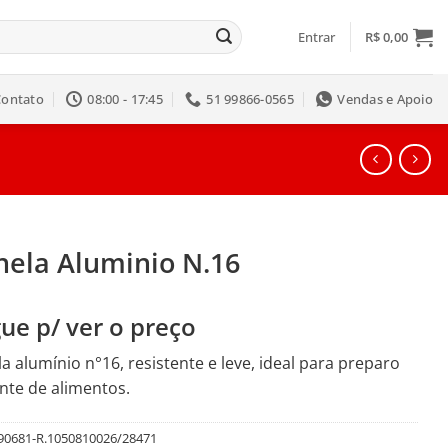
Entrar
R$
0,00
Contato
08:00 - 17:45
51 99866-0565
Vendas e Apoio
nela Aluminio N.16
ue p/ ver o preço
a alumínio n°16, resistente e leve, ideal para preparo
ente de alimentos.
90681-R.1050810026/28471