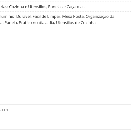
rias:
Cozinha e Utensílios
,
Panelas e Caçarolas
lumínio
,
Durável
,
Fácil de Limpar
,
Mesa Posta
,
Organização da
ha
,
Panela
,
Prático no dia a dia
,
Utensílios de Cozinha
8 cm