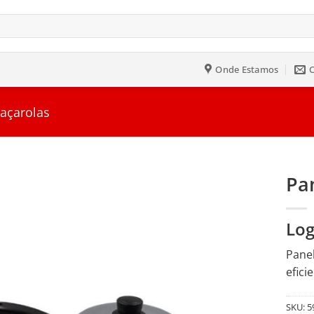
Onde Estamos
Caçarolas
Pa
Salvar
Log
na
Lista
Panel
efici
SKU:
5