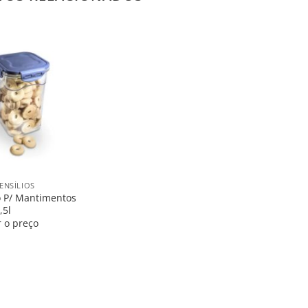
Salvar
na
Lista
ENSÍLIOS
co P/ Mantimentos
,5l
r o preço