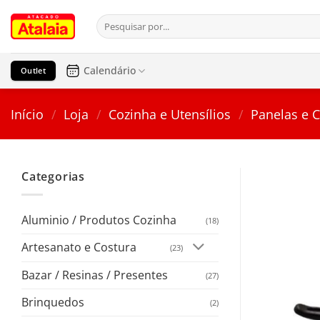
Pular
Pesquisar
para
por:
o
conteúdo
Calendário
Outlet
Início
/
Loja
/
Cozinha e Utensílios
/
Panelas e 
Categorias
Aluminio / Produtos Cozinha
(18)
Artesanato e Costura
(23)
Bazar / Resinas / Presentes
(27)
Brinquedos
(2)