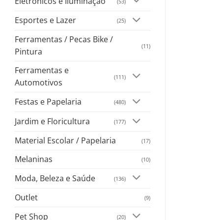
Eletrônicos e Iluminação
(53)
Esportes e Lazer
(25)
Ferramentas / Pecas Bike /
(11)
Pintura
Ferramentas e
(111)
Automotivos
Festas e Papelaria
(480)
Jardim e Floricultura
(177)
Material Escolar / Papelaria
(17)
Melaninas
(10)
Moda, Beleza e Saúde
(136)
Outlet
(9)
Pet Shop
(20)