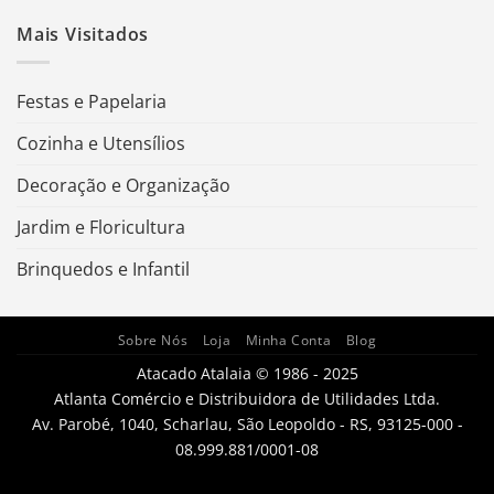
Mais Visitados
Festas e Papelaria
Cozinha e Utensílios
Decoração e Organização
Jardim e Floricultura
Brinquedos e Infantil
Sobre Nós
Loja
Minha Conta
Blog
Atacado Atalaia © 1986 - 2025
Atlanta Comércio e Distribuidora de Utilidades Ltda.
Av. Parobé, 1040, Scharlau, São Leopoldo - RS, 93125-000 -
08.999.881/0001-08