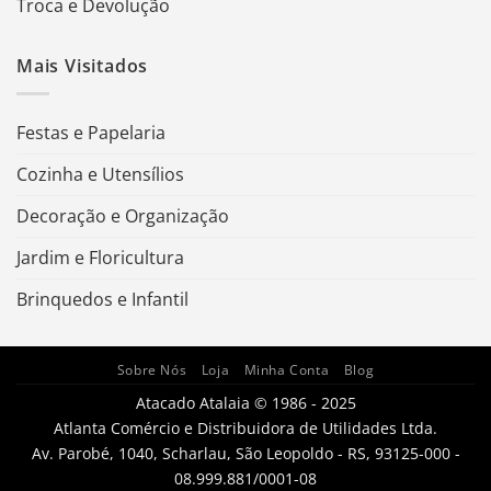
Troca e Devolução
Mais Visitados
Festas e Papelaria
Cozinha e Utensílios
Decoração e Organização
Jardim e Floricultura
Brinquedos e Infantil
Sobre Nós
Loja
Minha Conta
Blog
Atacado Atalaia © 1986 - 2025
Atlanta Comércio e Distribuidora de Utilidades Ltda.
Av. Parobé, 1040, Scharlau, São Leopoldo - RS, 93125-000 -
08.999.881/0001-08