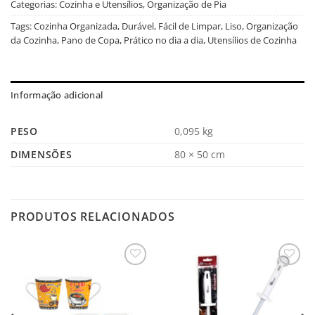
Categorias:
Cozinha e Utensílios
,
Organização de Pia
Tags:
Cozinha Organizada
,
Durável
,
Fácil de Limpar
,
Liso
,
Organização
da Cozinha
,
Pano de Copa
,
Prático no dia a dia
,
Utensílios de Cozinha
Informação adicional
PESO
0,095 kg
DIMENSÕES
80 × 50 cm
PRODUTOS RELACIONADOS
Salvar
Salvar
na
na
Lista
Lista