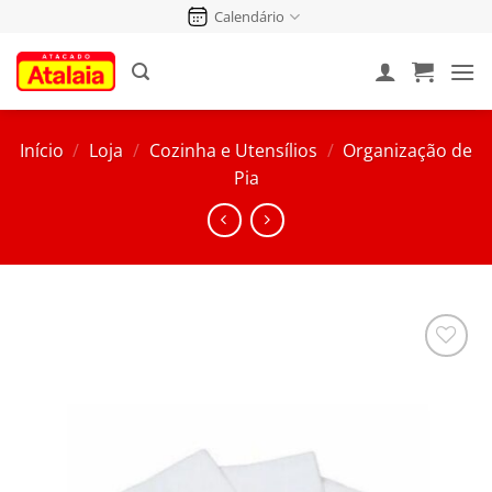
Pular
Calendário
para
o
conteúdo
Início
/
Loja
/
Cozinha e Utensílios
/
Organização de
Pia
Salvar
na
Lista