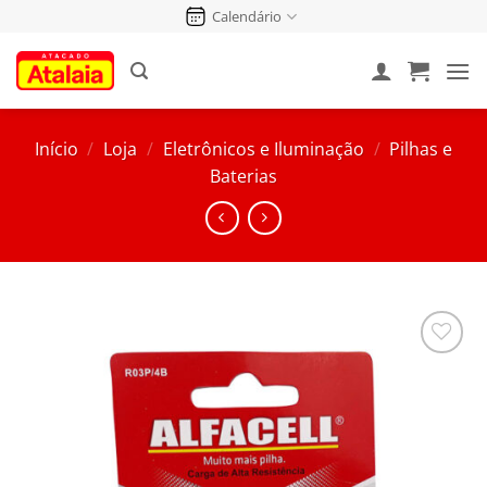
Pular
Calendário
para
o
conteúdo
Início
/
Loja
/
Eletrônicos e Iluminação
/
Pilhas e
Baterias
Salvar
na
Lista