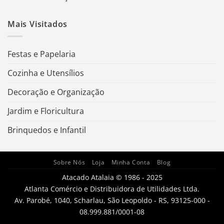
Mais Visitados
Festas e Papelaria
Cozinha e Utensílios
Decoração e Organização
Jardim e Floricultura
Brinquedos e Infantil
Sobre Nós
Loja
Minha Conta
Blog
Atacado Atalaia © 1986 - 2025
Atlanta Comércio e Distribuidora de Utilidades Ltda.
Av. Parobé, 1040, Scharlau, São Leopoldo - RS, 93125-000 -
08.999.881/0001-08