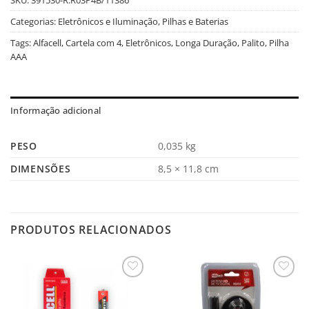
Categorias:
Eletrônicos e Iluminação
,
Pilhas e Baterias
Tags:
Alfacell
,
Cartela com 4
,
Eletrônicos
,
Longa Duração
,
Palito
,
Pilha
AAA
Informação adicional
PESO
0,035 kg
DIMENSÕES
8,5 × 11,8 cm
PRODUTOS RELACIONADOS
Salvar
Salvar
na
na
Lista
Lista