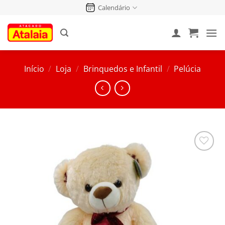
Pular
Calendário
para
o
conteúdo
Início
/
Loja
/
Brinquedos e Infantil
/
Pelúcia
Salvar
na
Lista