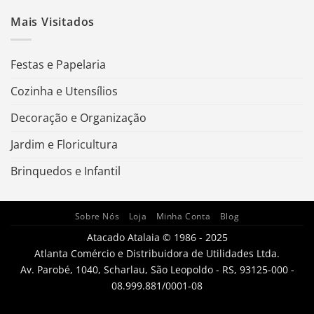
Mais Visitados
Festas e Papelaria
Cozinha e Utensílios
Decoração e Organização
Jardim e Floricultura
Brinquedos e Infantil
Sobre Nós
Loja
Minha Conta
Blog
Atacado Atalaia © 1986 - 2025
Atlanta Comércio e Distribuidora de Utilidades Ltda.
Av. Parobé, 1040, Scharlau, São Leopoldo - RS, 93125-000 -
08.999.881/0001-08